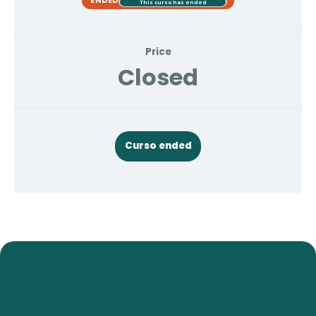
This curso has ended
Price
Closed
Curso ended