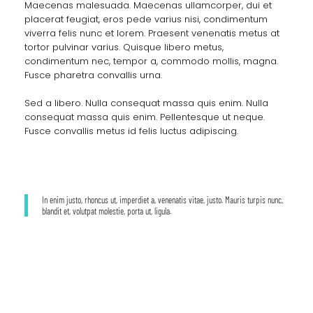
Maecenas malesuada. Maecenas ullamcorper, dui et
placerat feugiat, eros pede varius nisi, condimentum
viverra felis nunc et lorem. Praesent venenatis metus at
tortor pulvinar varius. Quisque libero metus,
condimentum nec, tempor a, commodo mollis, magna.
Fusce pharetra convallis urna.
Sed a libero. Nulla consequat massa quis enim. Nulla
consequat massa quis enim. Pellentesque ut neque.
Fusce convallis metus id felis luctus adipiscing.
In enim justo, rhoncus ut, imperdiet a, venenatis vitae, justo. Mauris turpis nunc,
blandit et, volutpat molestie, porta ut, ligula.
Before / After