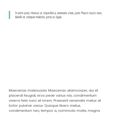
In enim justo, rhoncus ut, imperdiet a, venenatis vitae, justo. Mauris turpis nunc,
blandit et, volutpat molestie, porta ut, ligula.
Before / After
Health and Fitness
Maecenas malesuada. Maecenas ullamcorper, dui et
placerat feugiat, eros pede varius nisi, condimentum
viverra felis nunc et lorem. Praesent venenatis metus at
tortor pulvinar varius. Quisque libero metus,
condimentum nec, tempor a, commodo mollis, magna.