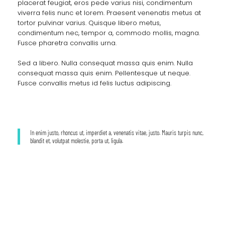
placerat feugiat, eros pede varius nisi, condimentum
viverra felis nunc et lorem. Praesent venenatis metus at
tortor pulvinar varius. Quisque libero metus,
condimentum nec, tempor a, commodo mollis, magna.
Fusce pharetra convallis urna.
Sed a libero. Nulla consequat massa quis enim. Nulla
consequat massa quis enim. Pellentesque ut neque.
Fusce convallis metus id felis luctus adipiscing.
In enim justo, rhoncus ut, imperdiet a, venenatis vitae, justo. Mauris turpis nunc,
blandit et, volutpat molestie, porta ut, ligula.
Before / After