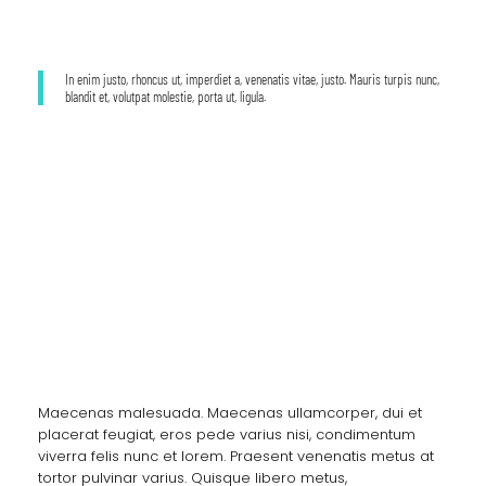
In enim justo, rhoncus ut, imperdiet a, venenatis vitae, justo. Mauris turpis nunc,
blandit et, volutpat molestie, porta ut, ligula.
Before / After
Health and Fitness
Maecenas malesuada. Maecenas ullamcorper, dui et
placerat feugiat, eros pede varius nisi, condimentum
viverra felis nunc et lorem. Praesent venenatis metus at
tortor pulvinar varius. Quisque libero metus,