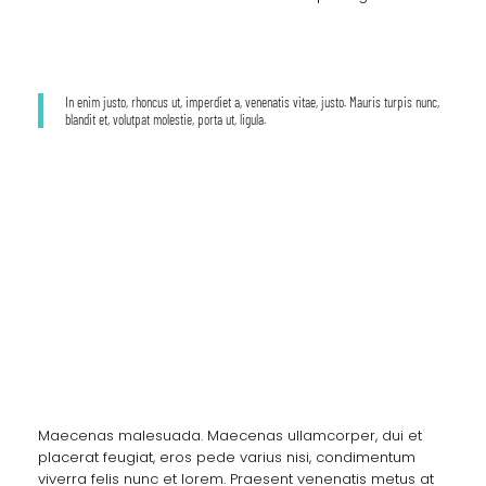
In enim justo, rhoncus ut, imperdiet a, venenatis vitae, justo. Mauris turpis nunc,
blandit et, volutpat molestie, porta ut, ligula.
Before / After
Health and Fitness
Maecenas malesuada. Maecenas ullamcorper, dui et
placerat feugiat, eros pede varius nisi, condimentum
viverra felis nunc et lorem. Praesent venenatis metus at