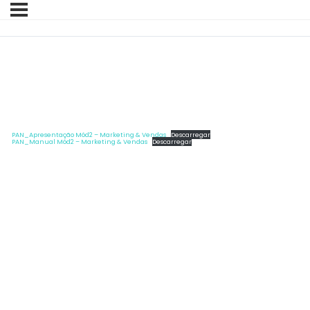
Documentos Principais
PAN_Apresentação Mód2 – Marketing & Vendas
Descarregar
PAN_Manual Mód2 – Marketing & Vendas
Descarregar