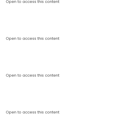
Open to access this content
Business Master [novembro 2025 –
outubro 2026]
Open to access this content
Business Master [setembro 2025 –
agosto 2026]
Open to access this content
PROGRAMA DE ACELERAÇÃO DE
NEGÓCIOS
Open to access this content